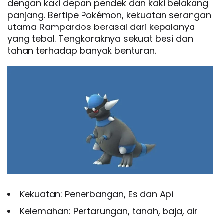
dengan kaki depan pendek dan kaki belakang
panjang. Bertipe Pokémon, kekuatan serangan
utama Rampardos berasal dari kepalanya
yang tebal. Tengkoraknya sekuat besi dan
tahan terhadap banyak benturan.
Kekuatan: Penerbangan, Es dan Api
Kelemahan: Pertarungan, tanah, baja, air