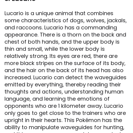
Lucario is a unique animal that combines
some characteristics of dogs, wolves, jackals,
and raccoons. Lucario has a commanding
appearance. There is a thorn on the back and
chest of both hands, and the upper body is
thin and small, while the lower body is
relatively strong. Its eyes are red, there are
more black stripes on the surface of its body,
and the hair on the back of its head has also
increased. Lucario can detect the waveguides
emitted by everything, thereby reading their
thoughts and actions, understanding human
language, and learning the emotions of
opponents who are 1 kilometer away. Lucario
only goes to get close to the trainers who are
upright in their hearts. This Pokémon has the
ability to manipulate waveguides for hunting,