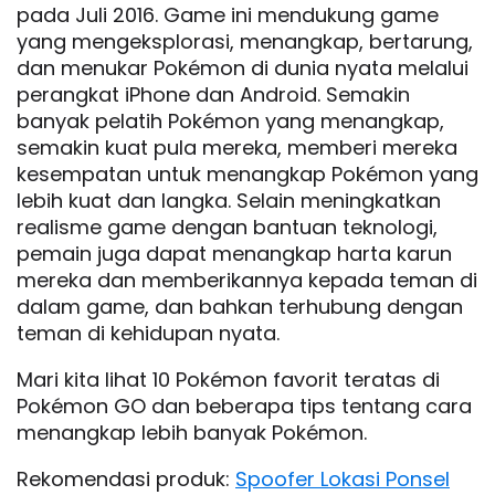
pada Juli 2016. Game ini mendukung game
yang mengeksplorasi, menangkap, bertarung,
dan menukar Pokémon di dunia nyata melalui
perangkat iPhone dan Android. Semakin
banyak pelatih Pokémon yang menangkap,
semakin kuat pula mereka, memberi mereka
kesempatan untuk menangkap Pokémon yang
lebih kuat dan langka. Selain meningkatkan
realisme game dengan bantuan teknologi,
pemain juga dapat menangkap harta karun
mereka dan memberikannya kepada teman di
dalam game, dan bahkan terhubung dengan
teman di kehidupan nyata.
Mari kita lihat 10 Pokémon favorit teratas di
Pokémon GO dan beberapa tips tentang cara
menangkap lebih banyak Pokémon.
Rekomendasi produk:
Spoofer Lokasi Ponsel