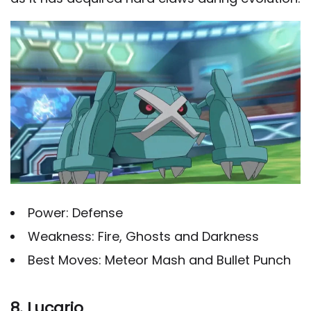
Power: Defense
Weakness: Fire, Ghosts and Darkness
Best Moves: Meteor Mash and Bullet Punch
8. Lucario