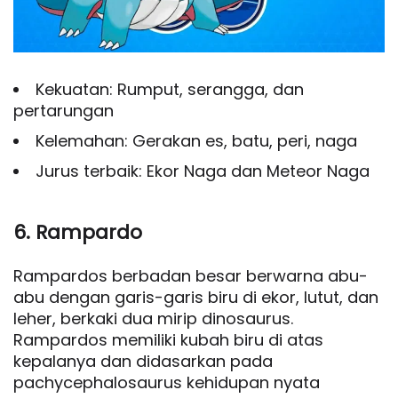
Kekuatan: Rumput, serangga, dan
pertarungan
Kelemahan: Gerakan es, batu, peri, naga
Jurus terbaik: Ekor Naga dan Meteor Naga
6. Rampardo
Rampardos berbadan besar berwarna abu-
abu dengan garis-garis biru di ekor, lutut, dan
leher, berkaki dua mirip dinosaurus.
Rampardos memiliki kubah biru di atas
kepalanya dan didasarkan pada
pachycephalosaurus kehidupan nyata