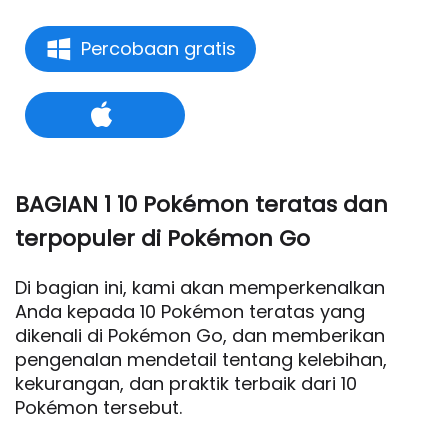
Percobaan gratis
BAGIAN 1 10 Pokémon teratas dan
terpopuler di Pokémon Go
Di bagian ini, kami akan memperkenalkan
Anda kepada 10 Pokémon teratas yang
dikenali di Pokémon Go, dan memberikan
pengenalan mendetail tentang kelebihan,
kekurangan, dan praktik terbaik dari 10
Pokémon tersebut.