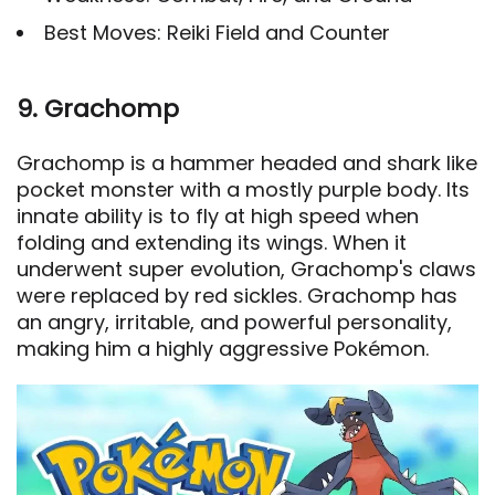
Best Moves: Reiki Field and Counter
9. Grachomp
Grachomp is a hammer headed and shark like
pocket monster with a mostly purple body. Its
innate ability is to fly at high speed when
folding and extending its wings. When it
underwent super evolution, Grachomp's claws
were replaced by red sickles. Grachomp has
an angry, irritable, and powerful personality,
making him a highly aggressive Pokémon.