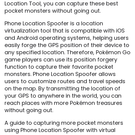
Location Tool, you can capture these best
pocket monsters without going out.
Phone Location Spoofer is a location
virtualization tool that is compatible with iOS
and Android operating systems, helping users
easily forge the GPS position of their device to
any specified location. Therefore, Pokémon Go
game players can use its position forgery
function to capture their favorite pocket
monsters. Phone Location Spoofer allows
users to customize routes and travel speeds
on the map. By transmitting the location of
your GPS to anywhere in the world, you can
reach places with more Pokémon treasures
without going out.
A guide to capturing more pocket monsters
using Phone Location Spoofer with virtual