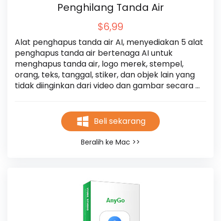
Penghilang Tanda Air
$6,99
Alat penghapus tanda air AI, menyediakan 5 alat 
penghapus tanda air bertenaga AI untuk 
menghapus tanda air, logo merek, stempel, 
orang, teks, tanggal, stiker, dan objek lain yang 
tidak diinginkan dari video dan gambar secara 
instan. Hapus Tanda Air dengan Mudah dalam 3 
Langkah tanpa buram dan Anda dapat melihat 
pratinjau hasilnya secara real-time dan keluaran 
Beli sekarang
dalam kualitas tinggi
Beralih ke Mac >>