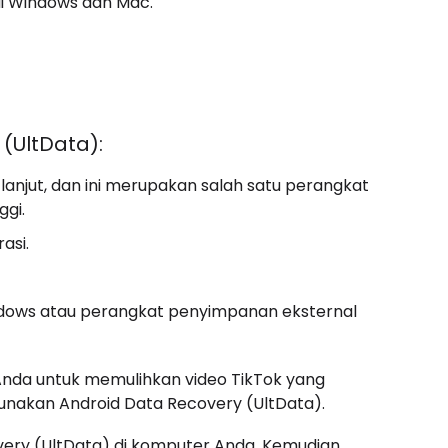
di Windows dan Mac.
(UltData):
anjut, dan ini merupakan salah satu perangkat
ggi.
asi.
ndows atau perangkat penyimpanan eksternal
i Anda untuk memulihkan video TikTok yang
unakan Android Data Recovery (UltData).
overy (UltData) di komputer Anda. Kemudian,