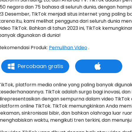
150 negara dan 75 bahasa di seluruh dunia, dengan hampir
23 Desember, TikTok menjadi situs internet yang paling ba
karena itu, kami melihat pengguna dari seluruh dunia me
video TikTok. Bahkan di tahun 2023 ini, TikTok kemungkina
banyak digunakan di dunia!
Rekomendasi Produk:
Pemulihan Video
.
Percobaan gratis
TikTok, platform media online yang paling banyak digunaka
kesederhanaannya. TikTok adalah surga bagi inovasi, dan 
direpresentasikan dengan sempurna dalam video TikTok da
platform online TikTok. TikTok memungkinkan Anda membu
rekaman, sinkronisasi bibir, dan bahkan olahraga luar ruan
menghabiskan waktu, mengikuti tren terkini, dan menunjuk