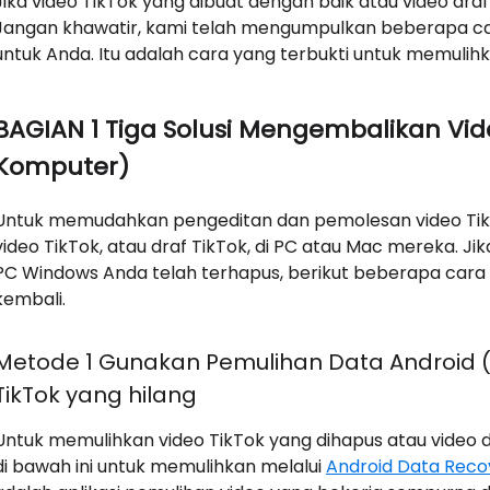
Jika video TikTok yang dibuat dengan baik atau video dra
Jangan khawatir, kami telah mengumpulkan beberapa car
untuk Anda. Itu adalah cara yang terbukti untuk memuli
BAGIAN 1 Tiga Solusi Mengembalikan Vid
Komputer)
Untuk memudahkan pengeditan dan pemolesan video Ti
video TikTok, atau draf TikTok, di PC atau Mac mereka. Ji
PC Windows Anda telah terhapus, berikut beberapa car
kembali.
Metode 1 Gunakan Pemulihan Data Android (
TikTok yang hilang
Untuk memulihkan video TikTok yang dihapus atau video d
di bawah ini untuk memulihkan melalui
Android Data Reco