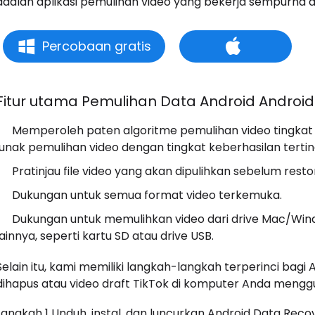
adalah aplikasi pemulihan video yang bekerja sempurna 
Percobaan gratis
Fitur utama Pemulihan Data Android Android 
Memperoleh paten algoritme pemulihan video tingkat l
lunak pemulihan video dengan tingkat keberhasilan tertin
Pratinjau file video yang akan dipulihkan sebelum restor
Dukungan untuk semua format video terkemuka.
Dukungan untuk memulihkan video dari drive Mac/Wi
lainnya, seperti kartu SD atau drive USB.
Selain itu, kami memiliki langkah-langkah terperinci bag
dihapus atau video draft TikTok di komputer Anda mengg
Langkah 1 Unduh, instal, dan luncurkan Android Data Rec