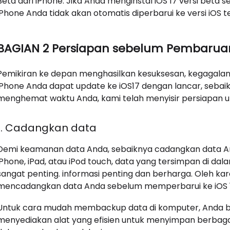
Beta dari iPhone. Jika Anda menginstal iOS 17 versi beta 
iPhone Anda tidak akan otomatis diperbarui ke versi iOS t
BAGIAN 2 Persiapan sebelum Pembaruan
Pemikiran ke depan menghasilkan kesuksesan, kegagala
iPhone Anda dapat update ke iOS17 dengan lancar, sebaikn
menghemat waktu Anda, kami telah menyisir persiapan un
1. Cadangkan data
Demi keamanan data Anda, sebaiknya cadangkan data And
iPhone, iPad, atau iPod touch, data yang tersimpan di dala
sangat penting. informasi penting dan berharga. Oleh k
mencadangkan data Anda sebelum memperbarui ke iOS 1
Untuk cara mudah membackup data di komputer, Anda bi
menyediakan alat yang efisien untuk menyimpan berbagai j