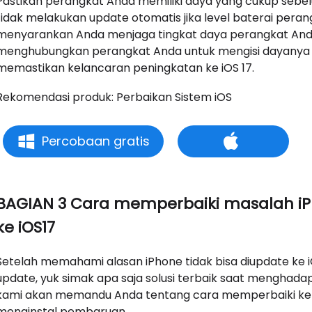
Pastikan perangkat Anda memiliki daya yang cukup sebe
tidak melakukan update otomatis jika level baterai peran
menyarankan Anda menjaga tingkat daya perangkat Anda d
menghubungkan perangkat Anda untuk mengisi dayanya 
memastikan kelancaran peningkatan ke iOS 17.
Rekomendasi produk: Perbaikan Sistem iOS
Percobaan gratis
BAGIAN 3 Cara memperbaiki masalah i
ke iOS17
Setelah memahami alasan iPhone tidak bisa diupdate ke 
update, yuk simak apa saja solusi terbaik saat menghadapi
kami akan memandu Anda tentang cara memperbaiki k
menginstal pembaruan.